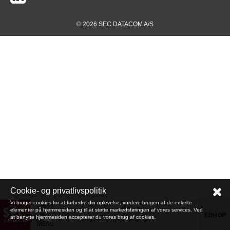
© 2026 SEC DATACOM A/S
Cookie- og privatlivspolitik
Vi bruger cookies for at forbedre din oplevelse, vurdere brugen af de enkelte
elementer på hjemmesiden og til at støtte markedsføringen af vores services. Ved
ESHOP
at benytte hjemmesiden accepterer du vores brug af cookies.
MENU