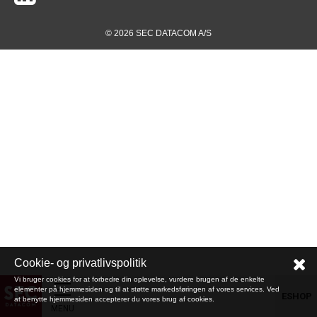
© 2026 SEC DATACOM A/S
Cookie- og privatlivspolitik
Vi bruger cookies for at forbedre din oplevelse, vurdere brugen af de enkelte
elementer på hjemmesiden og til at støtte markedsføringen af vores services. Ved
ESHOP
at benytte hjemmesiden accepterer du vores brug af cookies.
MENU