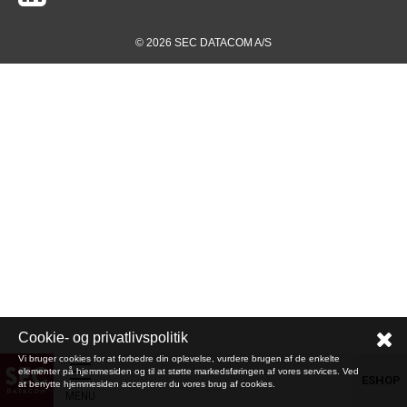
© 2026 SEC DATACOM A/S
Cookie- og privatlivspolitik
Vi bruger cookies for at forbedre din oplevelse, vurdere brugen af de enkelte
elementer på hjemmesiden og til at støtte markedsføringen af vores services. Ved
ESHOP
at benytte hjemmesiden accepterer du vores brug af cookies.
MENU