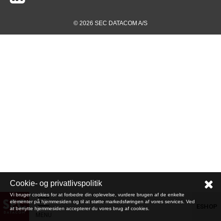
© 2026 SEC DATACOM A/S
Cookie- og privatlivspolitik
Vi bruger cookies for at forbedre din oplevelse, vurdere brugen af de enkelte
elementer på hjemmesiden og til at støtte markedsføringen af vores services. Ved
ESHOP
at benytte hjemmesiden accepterer du vores brug af cookies.
MENU