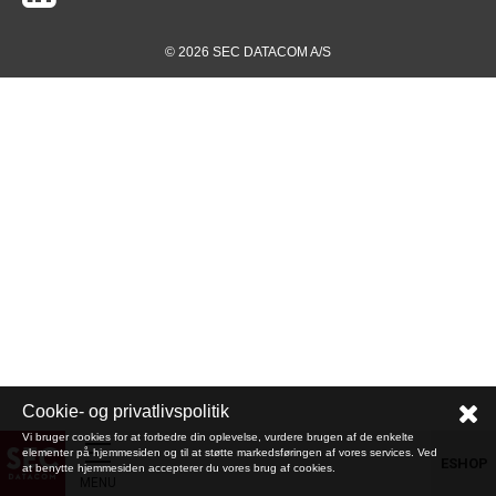
© 2026 SEC DATACOM A/S
Cookie- og privatlivspolitik
Vi bruger cookies for at forbedre din oplevelse, vurdere brugen af de enkelte
elementer på hjemmesiden og til at støtte markedsføringen af vores services. Ved
ESHOP
at benytte hjemmesiden accepterer du vores brug af cookies.
MENU