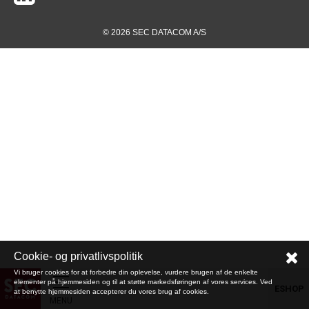
© 2026 SEC DATACOM A/S
Cookie- og privatlivspolitik
Vi bruger cookies for at forbedre din oplevelse, vurdere brugen af de enkelte
elementer på hjemmesiden og til at støtte markedsføringen af vores services. Ved
ESHOP
at benytte hjemmesiden accepterer du vores brug af cookies.
MENU