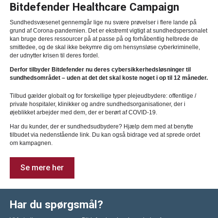
Bitdefender Healthcare Campaign
Sundhedsvæsenet gennemgår lige nu svære prøvelser i flere lande på
grund af Corona-pandemien. Det er ekstremt vigtigt at sundhedspersonalet
kan bruge deres ressourcer på at passe på og forhåbentlig helbrede de
smittedee, og de skal ikke bekymre dig om hensynsløse cyberkriminelle,
der udnytter krisen til deres fordel.
Derfor tilbyder Bitdefender nu deres cybersikkerhedsløsninger til
sundhedsområdet – uden at det det skal koste noget i op til 12 måneder.
Tilbud gælder globalt og for forskellige typer plejeudbydere: offentlige /
private hospitaler, klinikker og andre sundhedsorganisationer, der i
øjeblikket arbejder med dem, der er berørt af COVID-19.
Har du kunder, der er sundhedsudbydere? Hjælp dem med at benytte
tilbudet via nedenstående link. Du kan også bidrage ved at sprede ordet
om kampagnen.
Se mere her
Har du spørgsmål?